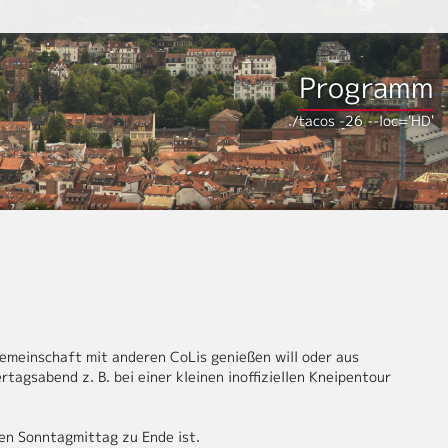
Programm
./tacos -26 --loc='HD'
emeinschaft mit anderen CoLis genießen will oder aus
agsabend z. B. bei einer kleinen inoffiziellen Kneipentour
n Sonntagmittag zu Ende ist.