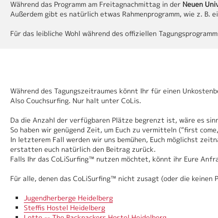
Während das Programm am Freitagnachmittag in der
Neuen Univ
Außerdem gibt es natürlich etwas Rahmenprogramm, wie z. B. e
Für das leibliche Wohl während des offiziellen Tagungsprogramm
Während des Tagungszeitraumes könnt Ihr für einen Unkostenb
Also Couchsurfing. Nur halt unter CoLis.
Da die Anzahl der verfügbaren Plätze begrenzt ist, wäre es sin
So haben wir genügend Zeit, um Euch zu vermitteln (“first come,
In letzterem Fall werden wir uns bemühen, Euch möglichst zeit
erstatten euch natürlich den Beitrag zurück.
Falls Ihr das CoLiSurfing™ nutzen möchtet, könnt ihr Eure Anf
Für alle, denen das CoLiSurfing™ nicht zusagt (oder die keinen
Jugendherberge Heidelberg
Steffis Hostel Heidelberg
Lotte -- The Backpackers Hostel Heidelberg