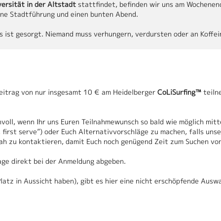
ersität in der Altstadt
stattfindet, befinden wir uns am Wochene
ine Stadtführung und einen bunten Abend.
s ist gesorgt. Niemand muss verhungern, verdursten oder an Koffein
eitrag von nur insgesamt 10 € am Heidelberger
CoLiSurfing™
teiln
nvoll, wenn Ihr uns Euren Teilnahmewunsch so bald wie möglich mitt
 first serve”) oder Euch Alternativvorschläge zu machen, falls unse
nah zu kontaktieren, damit Euch noch genügend Zeit zum Suchen vo
rage direkt bei der Anmeldung abgeben.
 Platz in Aussicht haben), gibt es hier eine nicht erschöpfende Au